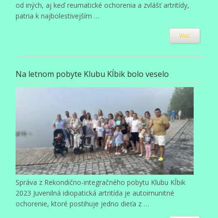
od iných, aj keď reumatické ochorenia a zvlášť artritídy,
patria k najbolestivejším …
Viac
Na letnom pobyte Klubu Kĺbik bolo veselo
Správa z Rekondično-integračného pobytu Klubu Kĺbik
2023 Juvenilná idiopatická artritída je autoimunitné
ochorenie, ktoré postihuje jedno dieťa z …