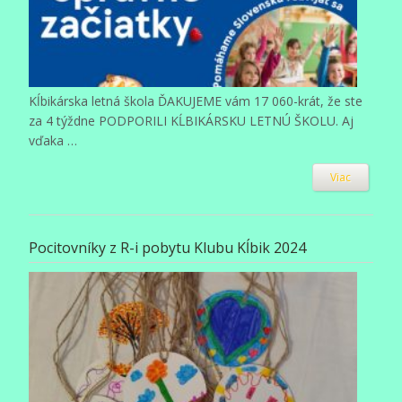
Kĺbikárska letná škola ĎAKUJEME vám 17 060-krát, že ste
za 4 týždne PODPORILI KĹBIKÁRSKU LETNÚ ŠKOLU. Aj
vďaka …
Viac
Pocitovníky z R-i pobytu Klubu Kĺbik 2024