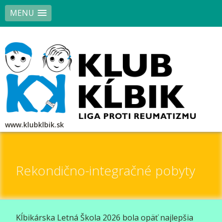
MENU
www.klubklbik.sk
Rekondično-integračné pobyty
Kĺbikárska Letná Škola 2026 bola opäť najlepšia