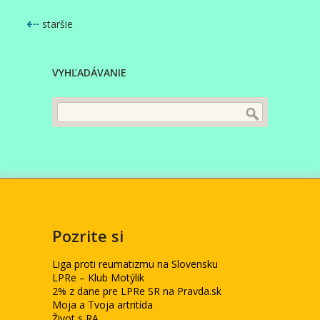
⇠
staršie
VYHĽADÁVANIE
Pozrite si
Liga proti reumatizmu na Slovensku
LPRe – Klub Motýlik
2% z dane pre LPRe SR na Pravda.sk
Moja a Tvoja artritída
Život s RA