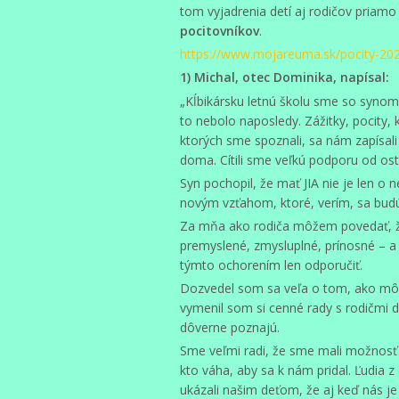
tom vyjadrenia detí aj rodičov priamo 
pocitovníkov
.
https://www.mojareuma.sk/pocity-20
1) Michal, otec Dominika, napísal:
„Kĺbikársku letnú školu sme so synom
to nebolo naposledy. Zážitky, pocity, 
ktorých sme spoznali, sa nám zapísali
doma. Cítili sme veľkú podporu od ost
Syn pochopil, že mať JIA nie je len o 
novým vzťahom, ktoré, verím, sa bud
Za mňa ako rodiča môžem povedať, že 
premyslené, zmysluplné, prínosné – 
týmto ochorením len odporučiť.
Dozvedel som sa veľa o tom, ako mô
vymenil som si cenné rady s rodičmi de
dôverne poznajú.
Sme veľmi radi, že sme mali možnosť
kto váha, aby sa k nám pridal. Ľudia z
ukázali našim deťom, že aj keď nás j