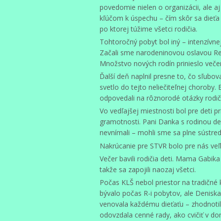
povedomie nielen o organizácii, ale a
kľúčom k úspechu – čím skôr sa dieťa 
po ktorej túžime všetci rodičia.
Tohtoročný pobyt bol iný – intenzívnejší
Začali sme narodeninovou oslavou Re
Množstvo nových rodín prinieslo večer
Ďalší deň naplnil presne to, čo sľubov
svetlo do tejto neliečiteľnej choroby. E
odpovedali na rôznorodé otázky rodič
Vo vedľajšej miestnosti bol pre deti 
gramotnosti. Pani Danka s rodinou det
nevnímali – mohli sme sa plne sústredi
Nakrúcanie pre STVR bolo pre nás ve
Večer bavili rodičia deti. Mama Gabika 
takže sa zapojili naozaj všetci.
Počas KLŠ nebol priestor na tradičné
bývalo počas R-i pobytov, ale Deniska 
venovala každému dieťaťu – zhodnotil
odovzdala cenné rady, ako cvičiť v 