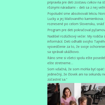
pripravila pre deti zostavu cvikov na 
rôznymi náradiami – deti sa z nej veľmi 
Popoludní sme absolvovali lekciu Nord
Lucky a jej Maľovaného kamienkova. 
roznesené po celom Slovensku, snáď s
Program pre deti pokračoval pyžamov
Nadišiel rozlúčkový večer. My rodičia 
informácií. Deti odhalili svojho Tajnéh
vysvedčenie za to, že svoje ochoreni
sa správali ukážkovo.
Ráno sme si všetci spolu ešte posedeli,
ešte stretneme…
Som vďačná, že som mohla byť opäť sú
jedinečný, že človek ani na sekundu 
zúčastniť sa.“