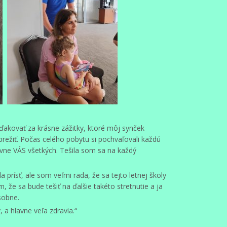
kovať za krásne zážitky, ktoré môj synček
režiť. Počas celého pobytu si pochvaľovali každú
hlavne VÁS všetkých. Tešila som sa na každý
 prísť, ale som veľmi rada, že sa tejto letnej školy
, že sa bude tešiť na ďalšie takéto stretnutie a ja
sobne.
 a hlavne veľa zdravia.“