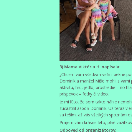
3) Mama Viktória H. napísala:
„Chcem vám všetkým veľmi pekne poďa
Dominik a manžel Mišo mohli s vami p
aktivitu, hru, jedlo, prostredie – no 
príspevok – fotky či video.
Je mi ľúto, že som takto náhle nemohla
zúčastnil aspoň Dominik. Už teraz viem
sa teším, až vás všetkých spoznám o
Prajem vám krásne leto, plné zážitkov,
Odpoveď od organizátorov: