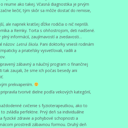
j o reume ako takej. Včasná diagnostika je prvým
začne liečiť, tým skôr sa môže dostať do remisie,
, ale napriek kratšej dĺžke rodičia o nič neprišli.
míka a Remky. Torta s ohňostrojom, deti nadšené.
 plný informácií, zaujímavostí a zvedavosti…
al názov:
Letná škola
. Pani doktorky vniesli rodinám
mpaticky a priateľsky vysvetľovali, radili a
ov.
pripravený zábavný a náučný program o finančnej
i tak zaujali, že sme ich počas besedy ani
ť.
ľkým prekvapením.
pripravila tvorivé dielne podľa vekových kategórií,
 každodenné cvičenie s fyzioterapeutkou, ako to
to zvládla perfektne. Prvý deň sa individuálne
a fyzické zdravie a pohybové schopnosti a
domácom prostredí zábavnou formou. Druhý deň