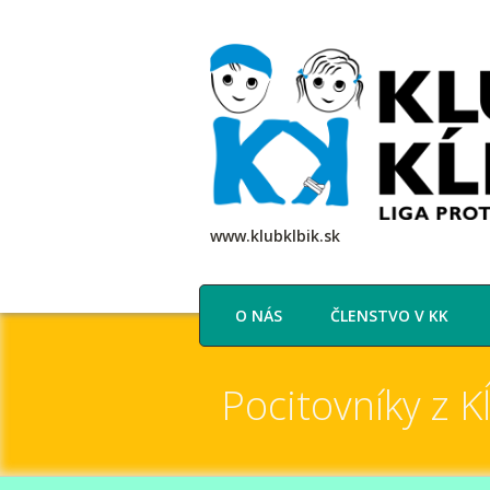
www.klubklbik.sk
O NÁS
ČLENSTVO V KK
Pocitovníky z K