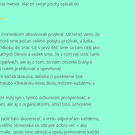
na mieste. Viacerí svoje pocity opísali do
25/
 Dominikom absolvovali prvýkrát. Už teraz viem, že
ktoré sme počas celého pobytu prežívali, a ľudia,
 hlboko do sŕdc. Už v prvý deň sme sa tam cítili ako
atných členov a vedeli sme, že v tom nie sme sami.
negatívach, ale aj o tom, že nám otvorila brány k
ú rokmi prehlbovať a upevňovať.
každá diskusia, aktivita či posedenie boli
a takúto Kĺbikársku letnú školu môžem každému s
že môj syn s týmto ochorením prosperovať, a
tí, ale aj s organizátormi, ktorí toto ochorenie
 zažiť túto skúsenosť, a vrelo odporúčam každému,
 celého Slovenska sa zišli pre dobrú vec – aby
e málo, spolu sme silnejší a spolu prekonáme každú