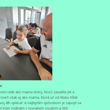
a:
rvom rade ako mama dcéry, ktorú zasiahla JIA a
ároveň však aj ako mama, ktorá už od Klubu Kĺbik
svoj dlh splácať. A najlepším spôsobom je zapojiť sa
hať iným rodinám s rovnakým osudom a šíriť