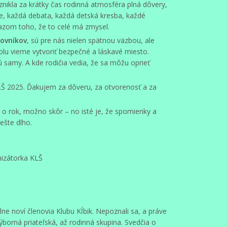
nikla za krátky čas rodinná atmosféra plná dôvery,
, každá debata, každá detská kresba, každé
kazom toho, že to celé má zmysel.
tovníkov
, sú pre nás nielen spätnou väzbou, ale
lu vieme vytvoriť bezpečné a láskavé miesto.
sú samy. A kde rodičia vedia, že sa môžu oprieť
LŠ 2025. Ďakujem za dôveru, za otvorenosť a za
o rok, možno skôr – no isté je, že spomienky a
ešte dlho.
nizátorka KLŠ
ne noví členovia Klubu Kĺbik. Nepoznali sa, a práve
výborná priateľská, až rodinná skupina. Svedčia o