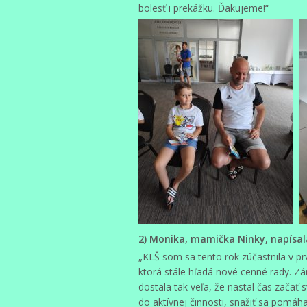
bolesť i prekážku. Ďakujeme!“
2) Monika, mamička Ninky, napísal
„KLŠ som sa tento rok zúčastnila v p
ktorá stále hľadá nové cenné rady. Z
dostala tak veľa, že nastal čas začať 
do aktívnej činnosti, snažiť sa pomá