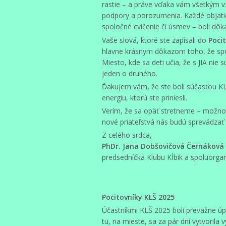
rastie – a práve vďaka vám všetkým vz
podpory a porozumenia. Každé objatie
spoločné cvičenie či úsmev – boli dô
Vaše slová, ktoré ste zapísali do
Poci
hlavne krásnym dôkazom toho, že spo
Miesto, kde sa deti učia, že s JIA nie 
jeden o druhého.
Ďakujem vám, že ste boli súčasťou K
energiu, ktorú ste priniesli.
Verím, že sa opäť stretneme – možno 
nové priateľstvá nás budú sprevádzať 
Z celého srdca,
PhDr. Jana Dobšovičová Černáková
predsedníčka Klubu Kĺbik a spoluorga
Pocitovníky KLŠ 2025
Účastníkmi KLŠ 2025 boli prevažne úpl
tu, na mieste, sa za pár dní vytvorila 