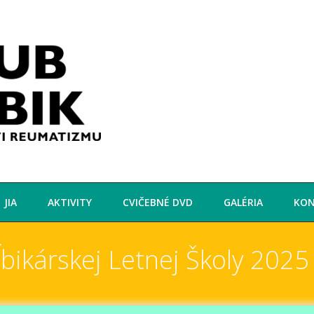
JIA
AKTIVITY
CVIČEBNÉ DVD
GALÉRIA
KO
ĺbikárskej Letnej Školy 2025