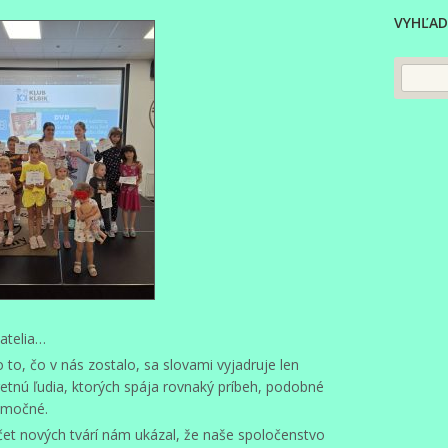
VYHĽAD
iatelia…
 to, čo v nás zostalo, sa slovami vyjadruje len
tretnú ľudia, ktorých spája rovnaký príbeh, podobné
nimočné.
 Počet nových tvárí nám ukázal, že naše spoločenstvo