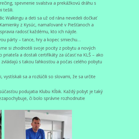
strečing, spevnenie svalstva a prekážkovú dráhu s
tešili.
ic Walkingu a deti sa už od rána nevedeli dočkať
Kamienky z Kysúc, namaľované v Piešťanoch a
pravia radosť každému, kto ich nájde.
ou párty – tance, hry a kopec smiechu…
sme si zhodnotili svoje pocity z pobytu a nových
o priateľa a dostali certifikáty za účasť na KLŠ – ako
e zvládajú s takou ľahkosťou a počas celého pobytu
 vystískali sa a rozlúčili so slovami, že sa určite
časťou podujatia Klubu Kĺbik. Každý pobyt je taký
nezapochybuje, či bolo správne rozhodnutie