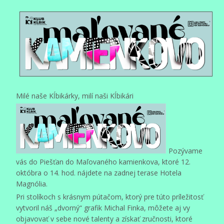
Milé naše Kĺbikárky, milí naši Kĺbikári
Pozývame
vás do Piešťan do Maľovaného kamienkova, ktoré 12.
októbra o 14. hod. nájdete na zadnej terase Hotela
Magnólia.
Pri stolíkoch s krásnym pútačom, ktorý pre túto príležitosť
vytvoril náš „dvorný“ grafik Michal Finka, môžete aj vy
objavovať v sebe nové talenty a získať zručnosti, ktoré