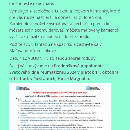
možno ešte nepoznáte.
Vymaľujte si spoločne s Luckou a Robkom kamienky, ktoré
pre vás ručne nazbierali a doniesli až z Horehronu.
Kamienok si môžete vymaľovať a nechať na pamiatku,
môžete ich niekomu darovať, môžete maľovaný kamienok
využiť ako ťažítko alebo si ozdobiť záhradu.
Pustite svoju fantáziu na špacírku a zastavte sa v
Maľovanom kamienkove.
Deti, NEZABUDNITE so sebou zobrať rodičov.
Ďalej vás pozývame na
Prednáškové popoludnie
Svetového dňa reumatizmu 2024 v piatok 11. októbra
o 14. hod. v Piešťanoch, Hotel Magnólia.