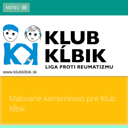
MENU
www.klubklbik.sk
Maľované kamienkovo pre Klub
Kĺbik