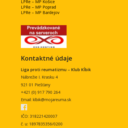
LPRe – MP Košice
LPRe – MP Poprad
LPRe – MP Bardejov
Kontaktné údaje
Liga proti reumatizmu – Klub Kĺbik
Nábrežie I. Krasku 4
921 01 Piešťany
+421 (0) 917 790 264
Email: klbik@mojareuma.sk
IČO: 318221420007
č. u: 1897835356/0200