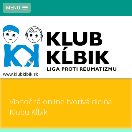
MENU
www.klubklbik.sk
Vianočná online tvorivá dielňa
Klubu Kĺbik