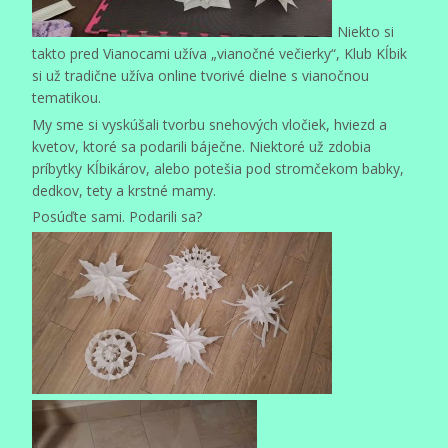
Niekto si
takto pred Vianocami užíva „vianočné večierky“, Klub Kĺbik
si už tradične užíva online tvorivé dielne s vianočnou
tematikou.
My sme si vyskúšali tvorbu snehových vločiek, hviezd a
kvetov, ktoré sa podarili báječne. Niektoré už zdobia
príbytky Kĺbikárov, alebo potešia pod stromčekom babky,
dedkov, tety a krstné mamy.
Posúďte sami. Podarili sa?