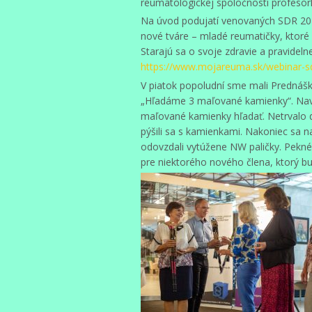
reumatologickej spoločnosti profeso
Na úvod podujatí venovaných SDR 202
nové tváre – mladé reumatičky, ktoré 
Starajú sa o svoje zdravie a pravidel
https://www.mojareuma.sk/webinar-s
V piatok popoludní sme mali Prednášk
„Hľadáme 3 maľované kamienky“. Navig
maľované kamienky hľadať. Netrvalo dl
pýšili sa s kamienkami. Nakoniec sa n
odovzdali vytúžene NW paličky. Pekné 
pre niektorého nového člena, ktorý b