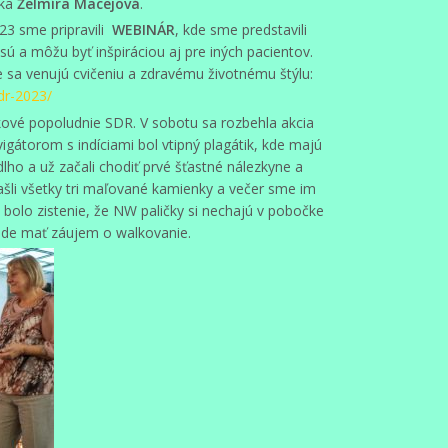
rka
Želmíra Macejová
.
3 sme pripravili
WEBINÁR
, kde sme predstavili
sú a môžu byť inšpiráciou aj pre iných pacientov.
ne sa venujú cvičeniu a zdravému životnému štýlu:
dr-2023/
ové popoludnie SDR. V sobotu sa rozbehla akcia
átorom s indíciami bol vtipný plagátik, kde majú
ho a už začali chodiť prvé šťastné nálezkyne a
ašli všetky tri maľované kamienky a večer sme im
bolo zistenie, že NW paličky si nechajú v pobočke
ude mať záujem o walkovanie.