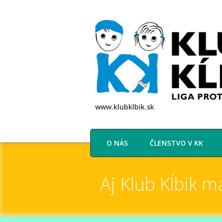
www.klubklbik.sk
O NÁS
ČLENSTVO V KK
Aj Klub Kĺbik 