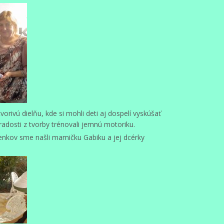
orivú dielňu, kde si mohli deti aj dospelí vyskúšať
dosti z tvorby trénovali jemnú motoriku.
nkov sme našli mamičku Gabiku a jej dcérky