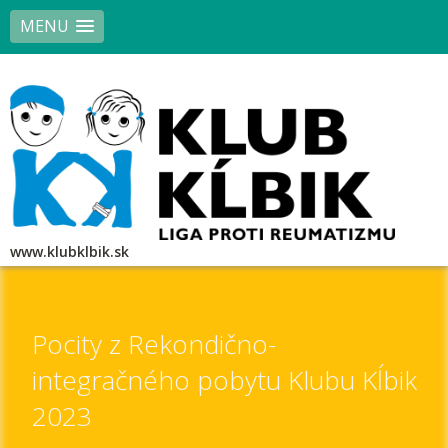
MENU
www.klubklbik.sk
Pocity z Rekondično-
integračného pobytu Klubu Kĺbik
2023