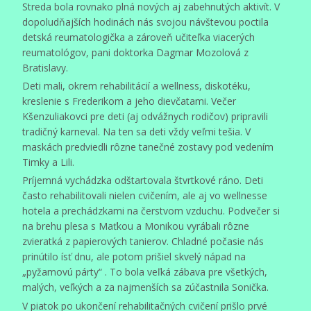
Streda bola rovnako plná nových aj zabehnutých aktivít. V
dopoludňajších hodinách nás svojou návštevou poctila
detská reumatologička a zároveň učiteľka viacerých
reumatológov, pani doktorka Dagmar Mozolová z
Bratislavy.
Deti mali, okrem rehabilitácií a wellness, diskotéku,
kreslenie s Frederikom a jeho dievčatami. Večer
Kšenzuliakovci pre deti (aj odvážnych rodičov) pripravili
tradičný karneval. Na ten sa deti vždy veľmi tešia. V
maskách predviedli rôzne tanečné zostavy pod vedením
Timky a Lili.
Príjemná vychádzka odštartovala štvrtkové ráno. Deti
často rehabilitovali nielen cvičením, ale aj vo wellnesse
hotela a prechádzkami na čerstvom vzduchu. Podvečer si
na brehu plesa s Maťkou a Monikou vyrábali rôzne
zvieratká z papierových tanierov. Chladné počasie nás
prinútilo ísť dnu, ale potom prišiel skvelý nápad na
„pyžamovú párty“ . To bola veľká zábava pre všetkých,
malých, veľkých a za najmenších sa zúčastnila Sonička.
V piatok po ukončení rehabilitačných cvičení prišlo prvé