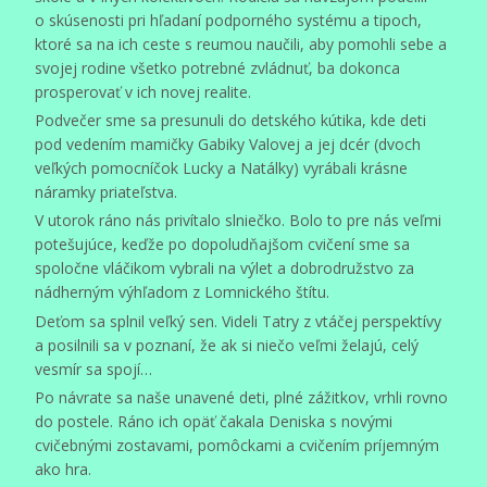
o skúsenosti pri hľadaní podporného systému a tipoch,
ktoré sa na ich ceste s reumou naučili, aby pomohli sebe a
svojej rodine všetko potrebné zvládnuť, ba dokonca
prosperovať v ich novej realite.
Podvečer sme sa presunuli do detského kútika, kde deti
pod vedením mamičky Gabiky Valovej a jej dcér (dvoch
veľkých pomocníčok Lucky a Natálky) vyrábali krásne
náramky priateľstva.
V utorok ráno nás privítalo slniečko. Bolo to pre nás veľmi
potešujúce, keďže po dopoludňajšom cvičení sme sa
spoločne vláčikom vybrali na výlet a dobrodružstvo za
nádherným výhľadom z Lomnického štítu.
Deťom sa splnil veľký sen. Videli Tatry z vtáčej perspektívy
a posilnili sa v poznaní, že ak si niečo veľmi želajú, celý
vesmír sa spojí…
Po návrate sa naše unavené deti, plné zážitkov, vrhli rovno
do postele. Ráno ich opäť čakala Deniska s novými
cvičebnými zostavami, pomôckami a cvičením príjemným
ako hra.