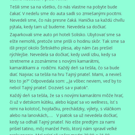
Tešili sme sa na všetko, čo nás vlastne na pobyte bude
čakať. V nedeľu sme do auta sadli so zmiešanými pocitmi.
Nevedeli sme, čo nás presne čaká. Hanička sa každú chvíľu
pýtala, kedy tam už budeme. Nevedela sa dočkať.
Zaparkovali sme auto pri hoteli Solisko. Ubytovať sme sa
ešte nemohli, pretože sme prišli o hodinu skôr. Tak sme sa
išli prejsť okolo Štrbského plesa, aby nám čas prešiel
rýchlejšie. Nevedela sa dočkať, kedy uvidí izbu, kedy sa
stretneme a zoznámime s novými kamarátmi,
kamarátkami a rodičmi. Každý deň sa tešila, čo sa bude
diať. Najviac sa tešila na hru Tajný priateľ. Mami, a nevieš
kto to je?“ Odpovedala som: ,,Ja vôbec neviem, veď by to
nebol Tajný priateľ. Dozvieš sa v piatok“.
Každý deň sa tešila, že sa s novými kamarátmi môže hrať,
či už v detskom kútiku, alebo kúpať sa vo wellness, ísť s
nimi na kolotoč, hojdačku, prechádzky, výlety, s vláčikom
alebo na lanovkách,…. V piatok sa už nevedela dočkať,
kedy sa odhalí Tajný priateľ. No ešte predtým za nami
prišiel tatino, môj manžel Peťo, ktorý nám spravil veľké