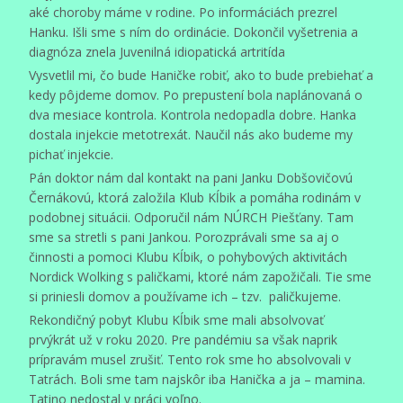
aké choroby máme v rodine. Po informáciách prezrel
Hanku. Išli sme s ním do ordinácie. Dokončil vyšetrenia a
diagnóza znela Juvenilná idiopatická artritída
Vysvetlil mi, čo bude Haničke robiť, ako to bude prebiehať a
kedy pôjdeme domov. Po prepustení bola naplánovaná o
dva mesiace kontrola. Kontrola nedopadla dobre. Hanka
dostala injekcie metotrexát. Naučil nás ako budeme my
pichať injekcie.
Pán doktor nám dal kontakt na pani Janku Dobšovičovú
Černákovú, ktorá založila Klub Kĺbik a pomáha rodinám v
podobnej situácii. Odporučil nám NÚRCH Piešťany. Tam
sme sa stretli s pani Jankou. Porozprávali sme sa aj o
činnosti a pomoci Klubu Kĺbik, o pohybových aktivitách
Nordick Wolking s paličkami, ktoré nám zapožičali. Tie sme
si priniesli domov a používame ich – tzv. paličkujeme.
Rekondičný pobyt Klubu Kĺbik sme mali absolvovať
prvýkrát už v roku 2020. Pre pandémiu sa však naprik
prípravám musel zrušiť. Tento rok sme ho absolvovali v
Tatrách. Boli sme tam najskôr iba Hanička a ja – mamina.
Tatino nedostal v práci voľno.