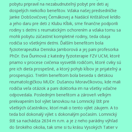
pobytu pripravil na nezabudnuteľný pobyt pre deti aj
dospelých niekoľko benefitov. Vďaka našej predsedníčke
Janke Dobšovičovej Černákovej a Nadácií Krištáľové krídlo
a jeho daru pre deti z Klubu Kĺbik, sme finančne podporili
rodiny s deťmi s reumatickým ochorením a vďaka tomu sa
mohli pobytu zúčastniť kompletné rodiny, teda obaja
rodičia so všetkými deťmi. Ďalším benefitom bola
fyzioterapeutka Deniska Jamborová a jej pani profesorka
PhDr. Eva Ďurinová z katedry fyzioterapie FZV UCM, ktoré
priamo v procese cvičenia vysvetlili rodičom, ktoré cviky sú
pre ich dieťa prospešné, a ktorý pohyb kĺbov je prijateľný a
prosperujúci. Tretím benefitom bola beseda s detskou
reumatologičkou MUDr. Dušanou Moravčíkovou, kde mali
rodičia veľa otázok a pani doktorka im na všetky vďačne
odpovedala. Posledným benefitom a zároveň veľkým
prekvapením bol výlet lanovkou na Lomnický štít pre
všetkých účastníkov, ktorí mali o tento výlet záujem. A to
teda bol dokonalý výlet s dokonalým počasím. Lomnický
štít sa nachádza 2634 m n.m. a je z neho parádny výhľad
do širokého okolia, tak sme si tu krásu Vysokých Tatier v