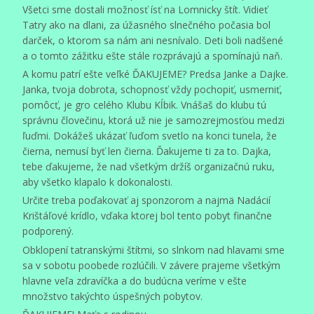
Všetci sme dostali možnosť ísť na Lomnicky štít. Vidieť
Tatry ako na dlani, za úžasného slnečného počasia bol
darček, o ktorom sa nám ani nesnívalo. Deti boli nadšené
a o tomto zážitku ešte stále rozprávajú a spomínajú naň.
A komu patrí ešte veľké ĎAKUJEME? Predsa Janke a Dajke.
Janka, tvoja dobrota, schopnosť vždy pochopiť, usmerniť,
pomôcť, je gro celého Klubu Kĺbik. Vnášaš do klubu tú
správnu človečinu, ktorá už nie je samozrejmosťou medzi
ľuďmi. Dokážeš ukázať ľuďom svetlo na konci tunela, že
čierna, nemusí byť len čierna. Ďakujeme ti za to. Dajka,
tebe ďakujeme, že nad všetkým držíš organizačnú ruku,
aby všetko klapalo k dokonalosti.
Určite treba poďakovať aj sponzorom a najmä Nadácií
Krištáľové krídlo, vďaka ktorej bol tento pobyt finančne
podporený.
Obklopení tatranskými štítmi, so slnkom nad hlavami sme
sa v sobotu poobede rozlúčili. V závere prajeme všetkým
hlavne veľa zdravíčka a do budúcna veríme v ešte
množstvo takýchto úspešných pobytov.