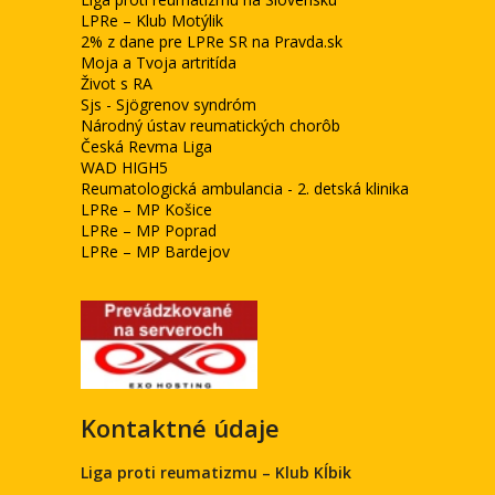
LPRe – Klub Motýlik
2% z dane pre LPRe SR na Pravda.sk
Moja a Tvoja artritída
Život s RA
Sjs - Sjögrenov syndróm
Národný ústav reumatických chorôb
Česká Revma Liga
WAD HIGH5
Reumatologická ambulancia - 2. detská klinika
LPRe – MP Košice
LPRe – MP Poprad
LPRe – MP Bardejov
Kontaktné údaje
Liga proti reumatizmu – Klub Kĺbik