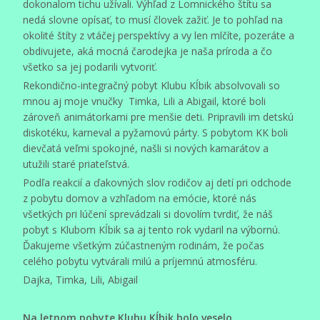
dokonalom tichu užívali. Výhľad z Lomnického štítu sa
nedá slovne opísať, to musí človek zažiť. Je to pohľad na
okolité štíty z vtáčej perspektívy a vy len mlčíte, pozeráte a
obdivujete, aká mocná čarodejka je naša príroda a čo
všetko sa jej podarili vytvoriť.
Rekondično-integračný pobyt Klubu Kĺbik absolvovali so
mnou aj moje vnučky Timka, Lili a Abigail, ktoré boli
zároveň animátorkami pre menšie deti. Pripravili im detskú
diskotéku, karneval a pyžamovú párty. S pobytom KK boli
dievčatá veľmi spokojné, našli si nových kamarátov a
utužili staré priateľstvá.
Podľa reakcií a ďakovných slov rodičov aj detí pri odchode
z pobytu domov a vzhľadom na emócie, ktoré nás
všetkých pri lúčení sprevádzali si dovolím tvrdiť, že náš
pobyt s Klubom Kĺbik sa aj tento rok vydaril na výbornú.
Ďakujeme všetkým zúčastneným rodinám, že počas
celého pobytu vytvárali milú a príjemnú atmosféru.
Dajka, Timka, Lili, Abigail
Na letnom pobyte Klubu Kĺbik bolo veselo