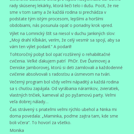
rady skúsenej lekárky, ktorá lieči telo i dušu. Pocit, že nie
sme v tom samy a že každá rodina si prechádza v
podstate tým istým procesom, lepšími a horšími
obdobiami, nás posunula opäť o poriadny krok vpred.
Výlet na Lomnický štít sa niesol v duchu Jankiných slov:
„Moji drahí Kĺbikári, verím, že celý vesmír sa spojí, aby sa
vám ten výlet podaril.“ A podaril!
Tohtoročný pobyt bol opäť rozšírený o rehabilitačné
cvičenia. Veľké ďakujem patrí PhDr. Eve Ďurinovej a
Deniske Jamborovej, ktorú si deti zamilovali a každodenné
cvičenie absolvovali s radosťou a úsmevom na tvári.
Večerný program bol vždy veľmi nápaditý a každá rodina
sa s chuťou zapájala. Od vyrábania náramkov, zvieratiek,
vlastných tričiek, karneval až po pyžamovú party. Veľmi
veľa dobrej nálady…
Čas strávený s priateľmi veľmi rýchlo ubehol a Ninka mi
doma povedala: „Maminka, poďme zajtra tam, kde sme
boli včera“. To hovorí za všetko.
Monika