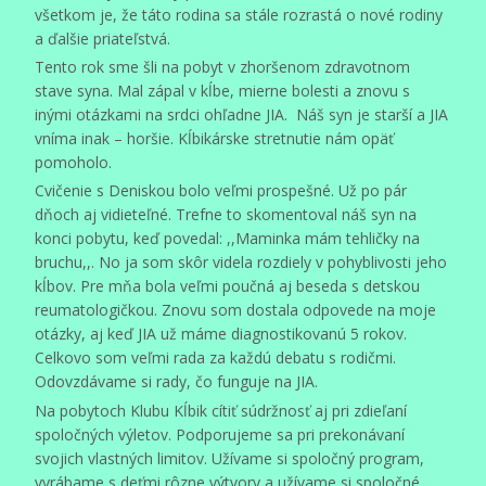
všetkom je, že táto rodina sa stále rozrastá o nové rodiny
a ďalšie priateľstvá.
Tento rok sme šli na pobyt v zhoršenom zdravotnom
stave syna. Mal zápal v kĺbe, mierne bolesti a znovu s
inými otázkami na srdci ohľadne JIA. Náš syn je starší a JIA
vníma inak – horšie. Kĺbikárske stretnutie nám opäť
pomoholo.
Cvičenie s Deniskou bolo veľmi prospešné. Už po pár
dňoch aj vidieteľné. Trefne to skomentoval náš syn na
konci pobytu, keď povedal: ,,Maminka mám tehličky na
bruchu,,. No ja som skôr videla rozdiely v pohyblivosti jeho
kĺbov. Pre mňa bola veľmi poučná aj beseda s detskou
reumatologičkou. Znovu som dostala odpovede na moje
otázky, aj keď JIA už máme diagnostikovanú 5 rokov.
Celkovo som veľmi rada za každú debatu s rodičmi.
Odovzdávame si rady, čo funguje na JIA.
Na pobytoch Klubu Kĺbik cítiť súdržnosť aj pri zdieľaní
spoločných výletov. Podporujeme sa pri prekonávaní
svojich vlastných limitov. Užívame si spoločný program,
vyrábame s deťmi rôzne výtvory a užívame si spoločné