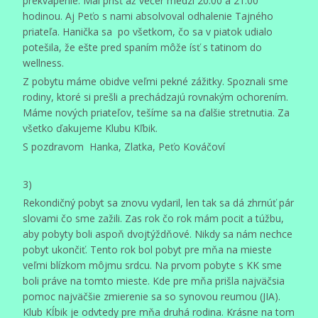
prekvapenie. Mal prísť až večer medzi 20.00 a 21.00
hodinou. Aj Peťo s nami absolvoval odhalenie Tajného
priateľa. Hanička sa po všetkom, čo sa v piatok udialo
potešila, že ešte pred spaním môže ísť s tatinom do
wellness.
Z pobytu máme obidve veľmi pekné zážitky. Spoznali sme
rodiny, ktoré si prešli a prechádzajú rovnakým ochorením.
Máme nových priateľov, tešíme sa na ďalšie stretnutia. Za
všetko ďakujeme Klubu Kľbik.
S pozdravom Hanka, Zlatka, Peťo Kováčoví
3)
Rekondičný pobyt sa znovu vydaril, len tak sa dá zhrnúť pár
slovami čo sme zažili. Zas rok čo rok mám pocit a túžbu,
aby pobyty boli aspoň dvojtýždňové. Nikdy sa nám nechce
pobyt ukončiť. Tento rok bol pobyt pre mňa na mieste
veľmi blízkom môjmu srdcu. Na prvom pobyte s KK sme
boli práve na tomto mieste. Kde pre mňa prišla najväčsia
pomoc najväčšie zmierenie sa so synovou reumou (JIA).
Klub Kĺbik je odvtedy pre mňa druhá rodina. Krásne na tom