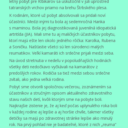
letný pobyt pre Kĺbikárov sa uskutočnil v júli uprostred
tatranských vrchov priamo na brehu Štrbského plesa.
K rodinám, ktoré už pobyt absolvovali sa pridali noví
účastníci. Medzi inými tu bola aj sedemročná Hanka
s maminou. Bola jej diagnostikovaná juvenilná idiopatická
artritída (JIA). Mali sme tu aj maličkých účastníkov pobytu,
ktorí majú ešte len okolo jedného rôčka: Karolka, Rubena
a Soničku. Našťastie všetci sú len súrodenci malých
reumatikov. Veľkí kamaráti ich srdečne prijali medzi seba.
Na úvod stretnutia v nedeľu v popoludňajších hodinách
všetky deti nedočkavo vyčkávali na kamarátov z
predošlých rokov. Rodičia sa tiež medzi sebou srdečne
zvítali, ako jedna veľká rodina.
Pobyt sme otvorili spoločnou večerou, zoznámením sa
účastníkov a stručným opisom aktuálneho zdravotného
stavu našich detí, kvôli ktorým sme na pobyte boli.
Najkrajšie zistenie je, že aj keď počas uplynulého roka boli
v každej rodine aj lepšie a aj horšie chvíle, takmer všetky
detičky sa majú po zdravotnej stránke lepšie ako minulý
rok. Na prvý pohľad nie je badateľné, ktoré z nich „reuma“