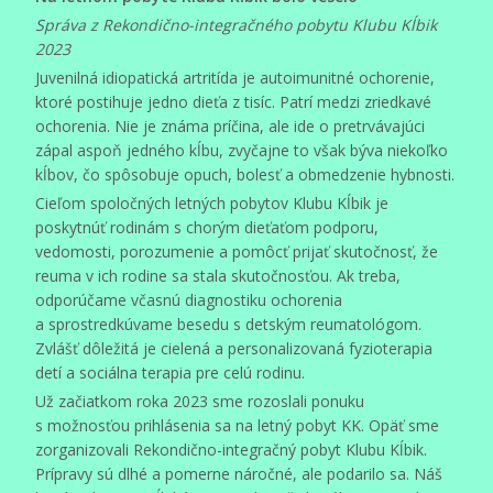
Správa z Rekondično-integračného pobytu Klubu Kĺbik
2023
Juvenilná idiopatická artritída je autoimunitné ochorenie,
ktoré postihuje jedno dieťa z tisíc. Patrí medzi zriedkavé
ochorenia. Nie je známa príčina, ale ide o pretrvávajúci
zápal aspoň jedného kĺbu, zvyčajne to však býva niekoľko
kĺbov, čo spôsobuje opuch, bolesť a obmedzenie hybnosti.
Cieľom spoločných letných pobytov Klubu Kĺbik je
poskytnúť rodinám s chorým dieťaťom podporu,
vedomosti, porozumenie a pomôcť prijať skutočnosť, že
reuma v ich rodine sa stala skutočnosťou. Ak treba,
odporúčame včasnú diagnostiku ochorenia
a sprostredkúvame besedu s detským reumatológom.
Zvlášť dôležitá je cielená a personalizovaná fyzioterapia
detí a sociálna terapia pre celú rodinu.
Už začiatkom roka 2023 sme rozoslali ponuku
s možnosťou prihlásenia sa na letný pobyt KK. Opäť sme
zorganizovali Rekondično-integračný pobyt Klubu Kĺbik.
Prípravy sú dlhé a pomerne náročné, ale podarilo sa. Náš