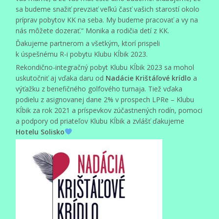
sa budeme snažiť prevziať veľkú časť vašich starostí okolo
príprav pobytov KK na seba. My budeme pracovať a vy na
nás môžete dozerať.“ Monika a rodičia detí z KK.
Ďakujeme partnerom a všetkým, ktorí prispeli
k úspešnému R-i pobytu Klubu Kĺbik 2023.
Rekondično-integračný pobyt Klubu Kĺbik 2023 sa mohol
uskutočniť aj vďaka daru od
Nadácie Krištáľové krídlo
a
výťažku z benefičného golfového turnaja. Tiež vďaka
podielu z asignovanej dane 2% v prospech LPRe – Klubu
Kĺbik za rok 2021 a príspevkov zúčastnených rodín, pomoci
a podpory od priateľov Klubu Kĺbik a zvlášť ďakujeme
Hotelu Solisko