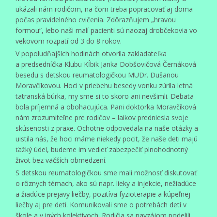
ukázali nám rodičom, na čom treba popracovať aj doma
počas pravidelného cvičenia. Zdôrazňujem „hravou
formou“, lebo naši malí pacienti sú naozaj drobčekovia vo
vekovom rozpätí od 3 do 8 rokov.
V popoludňajších hodinách otvorila zakladateľka
a predsedníčka Klubu Kĺbik Janka Dobšovičová Černáková
besedu s detskou reumatologičkou MUDr. Dušanou
Moravčíkovou. Hoci v priebehu besedy vonku zúrila letná
tatranská búrka, my sme si to skoro ani nevšimli. Debata
bola príjemná a obohacujúca. Pani doktorka Moravčíková
nám zrozumiteľne pre rodičov – laikov predniesla svoje
skúsenosti z praxe. Ochotne odpovedala na naše otázky a
uistila nás, že hoci máme niekedy pocit, že naše deti majú
ťažký údel, budeme im vedieť zabezpečiť plnohodnotný
život bez väčších obmedzení.
S detskou reumatologičkou sme mali možnosť diskutovať
o rôznych témach, ako sú napr. lieky a injekcie, nežiadúce
a žiadúce prejavy liečby, pozitíva fyzioterapie a kúpeľnej
liečby aj pre deti. Komunikovali sme o potrebách detí v
škole a v iných kolektívoch. Rodičia sa navzájom podelili