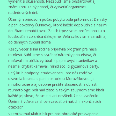
vymeniť si skúsenosti. Nezabudli sme odštartovať aj
známu hru Tajný priateľ, či vysvetliť organizáciu
nasledovných dní.
Úžasným prínosom počas pobytu bola prítomnosť Denisky
a pani doktorky Ďurinovej, ktoré každé dopoludnie s našimi
detičkami rehabilitovali. Za ich trpezlivosť, profesionalitu a
ľudskosť im zo srdca ďakujeme. Veľa cvikov sme zaradili aj
do denných cvičení doma.
Každý večer si iná rodina pripravila program pre naše
ratolesti. Stihli sme si vyrábať náramky priateľstva, či
maľovali na tričká, vyrábali z papierových tanierikov a
nesmel chýbať karneval, minidisco, či pyžamová párty.
Celý kruh podpory, erudovanosti, pre nás rodičov,
uzavrela beseda s pani doktorkou Moravčíkovou. Jej
mnohoročné a aj osobne prežité skúsenosti z oblasti
reumatológie boli nad zlato. S takým záujmom sme hltali
každé jej slovo, že sme si ani nevšimli, že sa zvečerilo.
Úprimná vďaka za zhovievavosť pri našich nekončiacich
otázkach.
V utorok mal Klub Kĺbik pre nás obrovské prekvapenie.