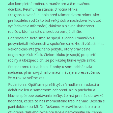
ako kompletná rodina, s manželom a 8 mesačnou
dcérkou. Reumu ma staršia, 3 ročná Ninka.
Diagnostikovaná jej bola pred takmer dvomi rokmi. Ako
pre každého rodiča to bol veľký šok a nasledoval kolotoč
vyhľadávania informácií, článkov a hlavne skúsenosti
rodičov, ktorí sa už s chorobou pasujú dlhšie.
Cez sociálne siete sme sa spojili s jednou mamičkou,
povymieňali skúsenosti a spoločne sa rozhodli zúčastniť sa
Rekondično-integračného pobytu, ktorý pravidelne
organizuje Klub Kĺbik. Cieľom klubu je spojiť, podporiť
rodiny a ubezpečiť ich, že po každej búrke vyjde slnko.
Presne tomu tak aj bolo. Z pobytu som odchádzala
nadšená, plná nových informácií, nádeje a presvedčenia,
že o rok sa vidíme zas.
Podarilo sa. Opäť sme prežili týždeň nadšenia, radosti a
debát nie len o samotnom ochorení, ale o priebehu a
hlavne spôsobe podávania liečby, čo má pre nás obrovskú
hodnotu, keďže to nás momentálne trápi najviac. Beseda s
pani doktorkou MUDr. Dušanou Moravčíkovou bolo ako
otvorenie ďalšieho okna pre lepšie nadýchnutie sa. Cenné