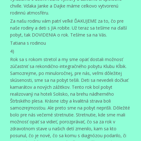
chvíle. Vďaka Janke a Dajke máme celkovo vytvorenú
rodinnú atmosféru.
Za našu rodinu vám patrí veľké ĎAKUJEME za to, čo pre
naše rodiny a deti s JIA robíte. Už teraz sa tešíme na ďalší
pobyt, tak DOVIDENIA o rok. Tešíme sa na Vás.
Tatiana s rodinou
4)
Rok sa s rokom stretol a my sme opäť dostali možnosť
zúčastniť sa rekondično-integračného pobytu Klubu Kĺbik.
Samozrejme, po minuloročnej, pre nás, veľmi dôležitej
skúsenosti, sme sa na pobyt tešili. Deti sa nevedeli dočkať
kamarátov a nových zážitkov. Tento rok bol pobyt
realizovaný na hoteli Solisko, na brehu nádherného
Štrbského plesa. Krásne izby a kvalitná strava boli
samozrejmosťou. Ale preto sme na pobyt neprišli. Dôležité
bolo pre nás večerné stretnutie. Stretnutie, kde sme mali
možnosť opäť sa vidieť, porozprávať, čo sa za rok v
zdravotnom stave u našich detí zmenilo, kam sa kto
posunul, čo je nové, čo sa komu s diagnózou podarilo, či