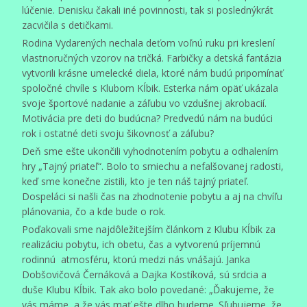
lúčenie. Denisku čakali iné povinnosti, tak si poslednýkrát
zacvičila s detičkami.
Rodina Vydarených nechala deťom voľnú ruku pri kreslení
vlastnoručných vzorov na tričká. Farbičky a detská fantázia
vytvorili krásne umelecké diela, ktoré nám budú pripomínať
spoločné chvíle s Klubom Kĺbik. Esterka nám opäť ukázala
svoje športové nadanie a záľubu vo vzdušnej akrobacií.
Motivácia pre deti do budúcna? Predvedú nám na budúci
rok i ostatné deti svoju šikovnosť a záľubu?
Deň sme ešte ukončili vyhodnotením pobytu a odhalením
hry „Tajný priateľ“. Bolo to smiechu a nefalšovanej radosti,
keď sme konečne zistili, kto je ten náš tajný priateľ.
Dospeláci si našli čas na zhodnotenie pobytu a aj na chvíľu
plánovania, čo a kde bude o rok.
Poďakovali sme najdôležitejším článkom z Klubu Kĺbik za
realizáciu pobytu, ich obetu, čas a vytvorenú príjemnú
rodinnú atmosféru, ktorú medzi nás vnášajú. Janka
Dobšovičová Černáková a Dajka Kostíková, sú srdcia a
duše Klubu Kĺbik. Tak ako bolo povedané: „Ďakujeme, že
vás máme, a že vás mať ešte dlho budeme. Sľubujeme, že