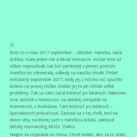
2)
Bolo to v roku 2017 september – október. Hanička, naša
dcérka, mala jeden rok a deväť mesiacov. Kočiar sme už
vôbec nepoužívali, tak bol zamknutý v pinvici, pretože
Hanička ho odmietala, odkedy sa naučila chodiť. Prišiel
nešťastný september 2017, kedy jej z ničoho-nič opuchlo
koleno na pravej nôžke. Robilo jej to pri chôdzi veľké
problémy. Tak sa nám začal kolotoč po lekároch. Nakoniec
sme skončili v nemocnici, na detskej ortopédii na
Kramároch, v Bratislave. Tam kolotoč po lekároch –
špecialistoch pokračoval. Zastavil sa v tej chvíli, keď na
dvere izby, na ktorej som s Haničkou ležala, zaklopal
detský reumatológ MUDr. Dallos.
Najprv sa rozprával so mnou. Chcel vedieť, ako sa to stalo,