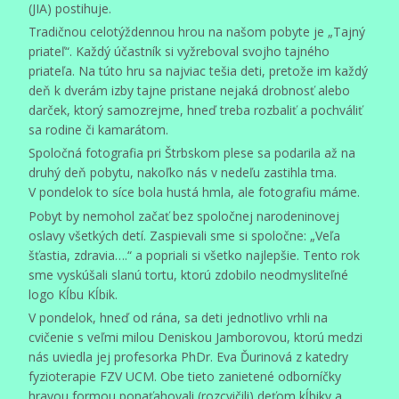
(JIA) postihuje.
Tradičnou celotýždennou hrou na našom pobyte je „Tajný
priateľ“. Každý účastník si vyžreboval svojho tajného
priateľa. Na túto hru sa najviac tešia deti, pretože im každý
deň k dverám izby tajne pristane nejaká drobnosť alebo
darček, ktorý samozrejme, hneď treba rozbaliť a pochváliť
sa rodine či kamarátom.
Spoločná fotografia pri Štrbskom plese sa podarila až na
druhý deň pobytu, nakoľko nás v nedeľu zastihla tma.
V pondelok to síce bola hustá hmla, ale fotografiu máme.
Pobyt by nemohol začať bez spoločnej narodeninovej
oslavy všetkých detí. Zaspievali sme si spoločne: „Veľa
šťastia, zdravia….“ a popriali si všetko najlepšie. Tento rok
sme vyskúšali slanú tortu, ktorú zdobilo neodmysliteľné
logo Kĺbu Kĺbik.
V pondelok, hneď od rána, sa deti jednotlivo vrhli na
cvičenie s veľmi milou Deniskou Jamborovou, ktorú medzi
nás uviedla jej profesorka PhDr. Eva Ďurinová z katedry
fyzioterapie FZV UCM. Obe tieto zanietené odborníčky
hravou formou ponaťahovali (rozcvičili) deťom kĺbiky a