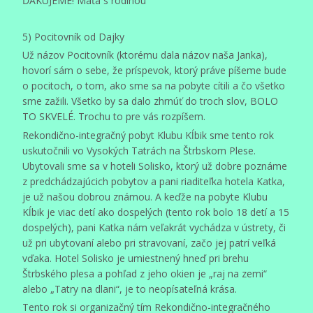
ĎAKUJEME! Maťa s rodinou
5) Pocitovník od Dajky
Už názov Pocitovník (ktorému dala názov naša Janka),
hovorí sám o sebe, že príspevok, ktorý práve píšeme bude
o pocitoch, o tom, ako sme sa na pobyte cítili a čo všetko
sme zažili. Všetko by sa dalo zhrnúť do troch slov, BOLO
TO SKVELÉ. Trochu to pre vás rozpíšem.
Rekondično-integračný pobyt Klubu Kĺbik sme tento rok
uskutočnili vo Vysokých Tatrách na Štrbskom Plese.
Ubytovali sme sa v hoteli Solisko, ktorý už dobre poznáme
z predchádzajúcich pobytov a pani riaditeľka hotela Katka,
je už našou dobrou známou. A keďže na pobyte Klubu
Kĺbik je viac detí ako dospelých (tento rok bolo 18 detí a 15
dospelých), pani Katka nám veľakrát vychádza v ústrety, či
už pri ubytovaní alebo pri stravovaní, začo jej patrí veľká
vďaka. Hotel Solisko je umiestnený hneď pri brehu
Štrbského plesa a pohľad z jeho okien je „raj na zemi“
alebo „Tatry na dlani“, je to neopísateľná krása.
Tento rok si organizačný tím Rekondično-integračného