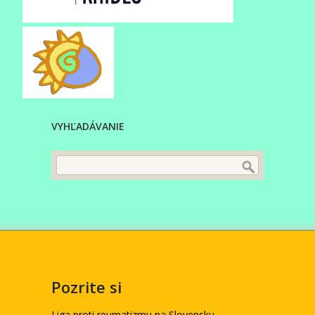
VYHĽADÁVANIE
Pozrite si
Liga proti reumatizmu na Slovensku