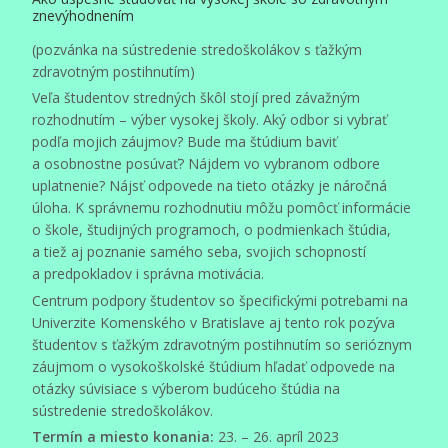
znevýhodnením
(pozvánka na sústredenie stredoškolákov s ťažkým
zdravotným postihnutím)
Veľa študentov stredných škôl stojí pred závažným
rozhodnutím – výber vysokej školy. Aký odbor si vybrať
podľa mojich záujmov? Bude ma štúdium baviť
a osobnostne posúvať? Nájdem vo vybranom odbore
uplatnenie? Nájsť odpovede na tieto otázky je náročná
úloha. K správnemu rozhodnutiu môžu pomôcť informácie
o škole, študijných programoch, o podmienkach štúdia,
a tiež aj poznanie samého seba, svojich schopností
a predpokladov i správna motivácia.
Centrum podpory študentov so špecifickými potrebami na
Univerzite Komenského v Bratislave aj tento rok pozýva
študentov s ťažkým zdravotným postihnutím so serióznym
záujmom o vysokoškolské štúdium hľadať odpovede na
otázky súvisiace s výberom budúceho štúdia na
sústredenie stredoškolákov.
Termín a miesto konania:
23. – 26. apríl 2023