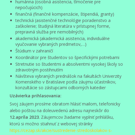
humánna (osobná asistencia, tlmočenie pre
nepočujúcich)
finančná (finančné kompenzácie, štipendiá, granty)
technická (asistenčné technológie poradenstvo a
zaškolenie; študijná literatúra v prístupnej forme,
prepravná služba pre nemobilných)
akademická (akademická asistencia, individuálne
vyučovanie vybraných predmetov,…)
Štúdium v zahraničí
Koordinátor pre študentov so špecifickými potrebami
Stretnutie so študentmi a absolventmi vysokej školy so
zdravotným postihnutím
Návšteva vybraných prednášok na fakultách Univerzity
Komenského v Bratislave podľa záujmu účastníkov,
konzultácie so zástupcami odborných katedier
Uzávierka prihlasovania:
Svoj záujem prosíme obratom hlásiť mailom, telefonicky
alebo poštou na doleuvedenú adresu najneskôr do
12.apríla 2023
. Záujemcov žiadame vyplniť prihlášku,
ktorú si možno stiahnuť z webovej stránky
https://cezap.sk/akcie/sustredenie-stredoskolakov-s-