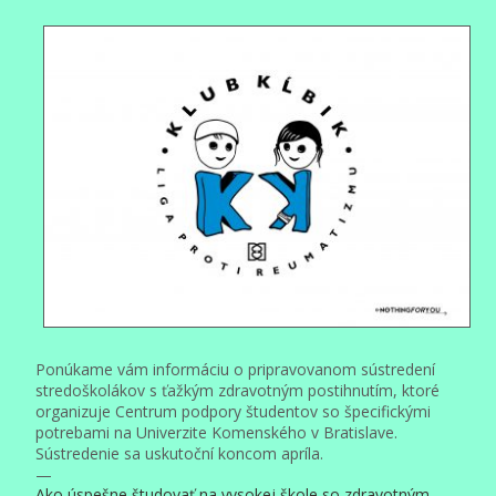
Ponúkame vám informáciu o pripravovanom sústredení
stredoškolákov s ťažkým zdravotným postihnutím, ktoré
organizuje Centrum podpory študentov so špecifickými
potrebami na Univerzite Komenského v Bratislave.
Sústredenie sa uskutoční koncom apríla.
—
Ako úspešne študovať na vysokej škole so zdravotným