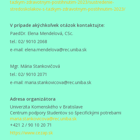
tazkym-zdravotnym-postihnutim-2023/sustredenie-
stredoskolakov-s-tazkym-zdravotnym-postihnutim-2023/
V prípade akýchkoľvek otázok kontaktujte:
PaedDr. Elena Mendelová, CSc.
tel.: 02/ 9010 2068
e-mail: elena.mendelova@rec.uniba.sk
Mgr. Mária Stankovičová
tel.: 02/ 9010 2071
e-mail: maria.stankovicova@rec.uniba.sk
Adresa organizátora
Univerzita Komenského v Bratislave
Centrum podpory študentov so špecifickými potrebami
maria.stankovicova@rec.uniba.
sk
+421 2 / 90 10 20 71
https://www.cezap.sk