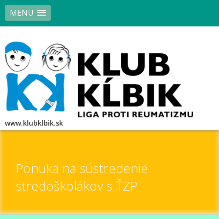
MENU
www.klubklbik.sk
Ponuka na sústredenie
stredoškolákov s ŤZP