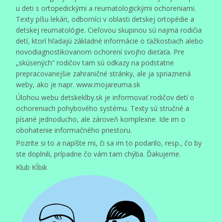
u deti s ortopedickými a reumatologickými ochoreniami.
Texty píšu lekári, odborníci v oblasti detskej ortopédie a
detskej reumatológie. Cieľovou skupinou sú najmä rodičia
detí, ktorí hľadajú základné informácie o ťažkostiach alebo
novodiagnostikovanom ochorení svojho dieťaťa. Pre
„skúsených“ rodičov tam sú odkazy na podstatne
prepracovanejšie zahraničné stránky, ale ja spriaznená
weby, ako je napr. www.mojareuma.sk
Úlohou webu detskeklby.sk je informovať rodičov detí o
ochoreniach pohybového systému. Texty sú stručné a
písané jednoducho, ale zároveň komplexne. Ide im o
obohatenie informačného priestoru.
Pozrite si to a napíšte mi, či sa im to podarilo, resp., čo by
ste doplnili, prípadne čo vám tam chýba. Ďakujeme.
Klub Kĺbik