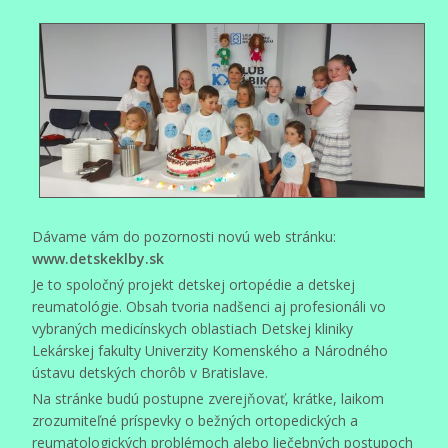
Dávame vám do pozornosti novú web stránku:
www.detskeklby.sk
Je to spoločný projekt detskej ortopédie a detskej
reumatológie. Obsah tvoria nadšenci aj profesionáli vo
vybraných medicínskych oblastiach Detskej kliniky
Lekárskej fakulty Univerzity Komenského a Národného
ústavu detských chorôb v Bratislave.
Na stránke budú postupne zverejňovať, krátke, laikom
zrozumiteľné príspevky o bežných ortopedických a
reumatologických problémoch alebo liečebných postupoch