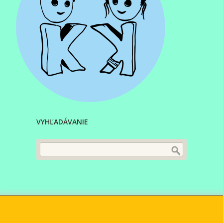
VYHĽADÁVANIE