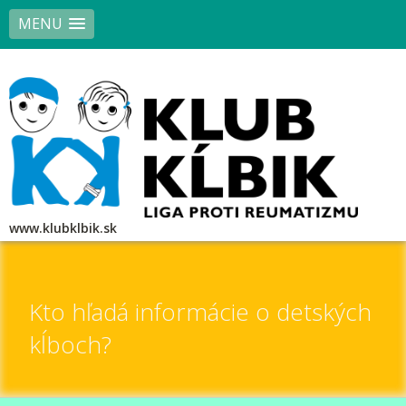
MENU
www.klubklbik.sk
Kto hľadá informácie o detských
kĺboch?