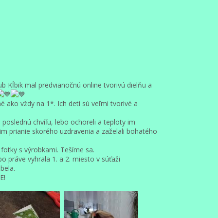
ub Kĺbik mal predvianočnú online tvorivú dielňu a
 ako vždy na 1*. Ich deti sú veľmi tvorivé a
poslednú chvíľu, lebo ochoreli a teploty im
e im prianie skorého uzdravenia a zaželali bohatého
 fotky s výrobkami. Tešíme sa.
bo práve vyhrala 1. a 2. miesto v súťaži
bela.
E!