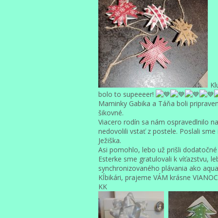
Kl
bolo to supeeeer!
Maminky Gabika a Táňa boli pripravené
šikovné.
Viacero rodín sa nám ospravedlnilo na 
nedovolili vstať z postele. Poslali sm
Ježiška.
Asi pomohlo, lebo už prišli dodatočné
Esterke sme gratulovali k víťazstvu, le
synchronizovaného plávania ako aqua
Kĺbikári, prajeme VÁM krásne VIANOC
KK