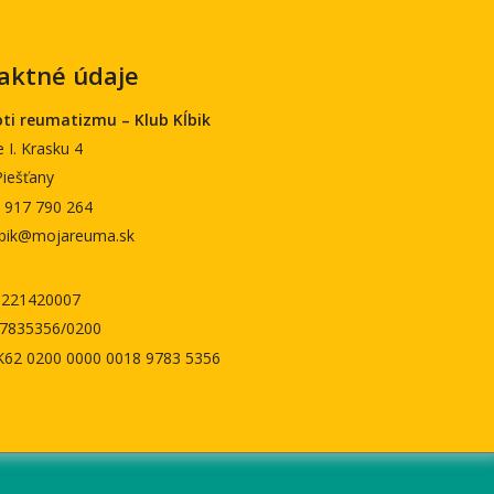
aktné údaje
oti reumatizmu – Klub Kĺbik
 I. Krasku 4
Piešťany
) 917 790 264
klbik@mojareuma.sk
8221420007
897835356/0200
K62 0200 0000 0018 9783 5356