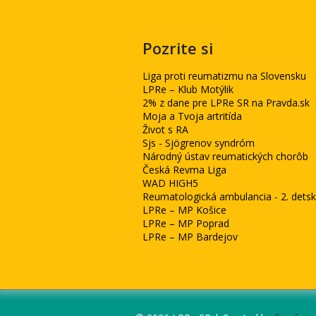
Pozrite si
Liga proti reumatizmu na Slovensku
LPRe – Klub Motýlik
2% z dane pre LPRe SR na Pravda.sk
Moja a Tvoja artritída
Život s RA
Sjs - Sjögrenov syndróm
Národný ústav reumatických chorôb
Česká Revma Liga
WAD HIGH5
Reumatologická ambulancia - 2. detská
LPRe – MP Košice
LPRe – MP Poprad
LPRe – MP Bardejov