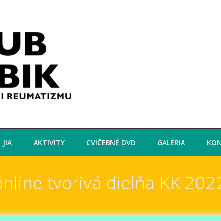
JIA
AKTIVITY
CVIČEBNÉ DVD
GALÉRIA
KO
nline tvorivá dielňa KK 202