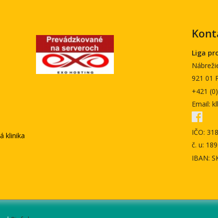
Kont
Liga pr
Nábrežie
921 01 
+421 (0
Email: 
IČO: 31
 klinika
č. u: 1
IBAN: S