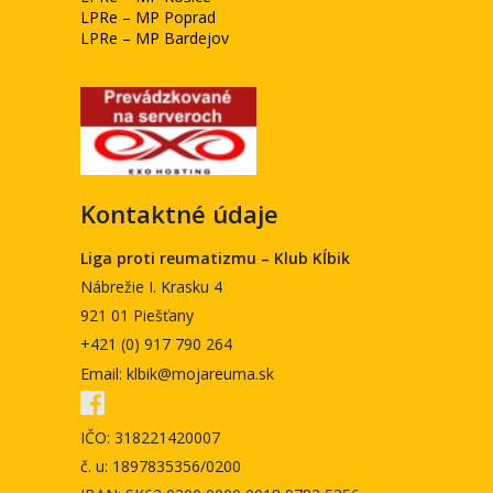
LPRe – MP Poprad
LPRe – MP Bardejov
Kontaktné údaje
Liga proti reumatizmu – Klub Kĺbik
Nábrežie I. Krasku 4
921 01 Piešťany
+421 (0) 917 790 264
Email: klbik@mojareuma.sk
IČO: 318221420007
č. u: 1897835356/0200