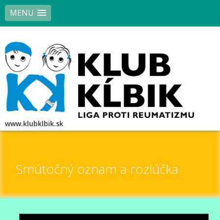
MENU
www.klubklbik.sk
Smútočný oznam a rozlúčka