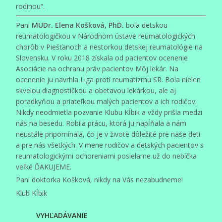
rodinou“.
Pani
MUDr. Elena Košková, PhD.
bola detskou
reumatologičkou v Národnom ústave reumatologických
chorôb v Piešťanoch a nestorkou detskej reumatológie na
Slovensku. V roku 2018 získala od pacientov ocenenie
Asociácie na ochranu práv pacientov Môj lekár. Na
ocenenie ju navrhla Liga proti reumatizmu SR. Bola nielen
skvelou diagnostičkou a obetavou lekárkou, ale aj
poradkyňou a priateľkou malých pacientov a ich rodičov.
Nikdy neodmietla pozvanie Klubu Kĺbik a vždy prišla medzi
nás na besedu. Robila prácu, ktorá ju napĺňala a nám
neustále pripomínala, čo je v živote dôležité pre naše deti
a pre nás všetkých. V mene rodičov a detských pacientov s
reumatologickými ochoreniami posielame už do nebíčka
veľké ĎAKUJEME.
Pani doktorka Košková, nikdy na Vás nezabudneme!
Klub Kĺbik
VYHĽADÁVANIE