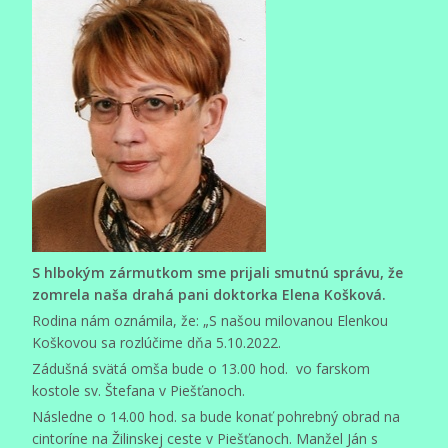
S hlbokým zármutkom sme prijali smutnú správu, že
zomrela naša drahá pani doktorka Elena Košková.
Rodina nám oznámila, že: „S našou milovanou Elenkou
Koškovou sa rozlúčime dňa 5.10.2022.
Zádušná svätá omša bude o 13.00 hod. vo farskom
kostole sv. Štefana v Piešťanoch.
Následne o 14.00 hod. sa bude konať pohrebný obrad na
cintoríne na Žilinskej ceste v Piešťanoch. Manžel Ján s