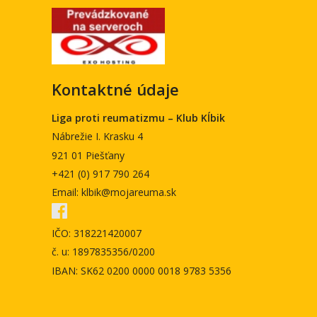
Kontaktné údaje
Liga proti reumatizmu – Klub Kĺbik
Nábrežie I. Krasku 4
921 01 Piešťany
+421 (0) 917 790 264
Email: klbik@mojareuma.sk
IČO: 318221420007
č. u: 1897835356/0200
IBAN: SK62 0200 0000 0018 9783 5356