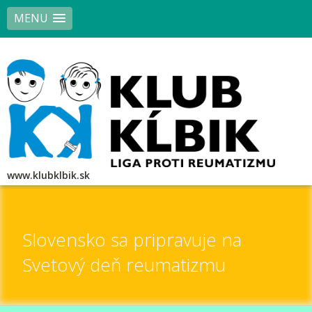
MENU
www.klubklbik.sk
Slovensko sa pripravuje na
Svetový deň reumatizmu