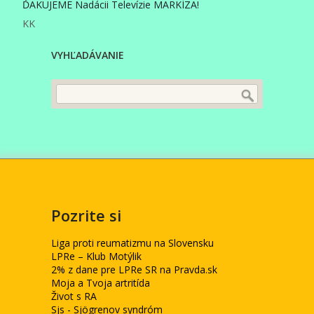
ĎAKUJEME Nadácii Televízie MARKÍZA!
KK
VYHĽADÁVANIE
Pozrite si
Liga proti reumatizmu na Slovensku
LPRe – Klub Motýlik
2% z dane pre LPRe SR na Pravda.sk
Moja a Tvoja artritída
Život s RA
Sjs - Sjögrenov syndróm