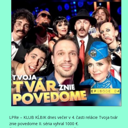
LPRe – KLUB KĹBIK dnes večer v 4. časti relácie Tvoja tvár
znie povedome II. séria vyhral 1000 €.