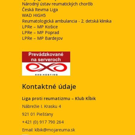
Národný ústav reumatických chorôb
Česká Revma Liga
WAD HIGH5
Reumatologická ambulancia - 2. detská klinika
LPRe – MP Košice
LPRe – MP Poprad
LPRe – MP Bardejov
Kontaktné údaje
Liga proti reumatizmu – Klub Kĺbik
Nábrežie I. Krasku 4
921 01 Piešťany
+421 (0) 917 790 264
Email: klbik@mojareuma.sk