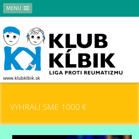
MENU
www.klubklbik.sk
VYHRALI SME 1000 €