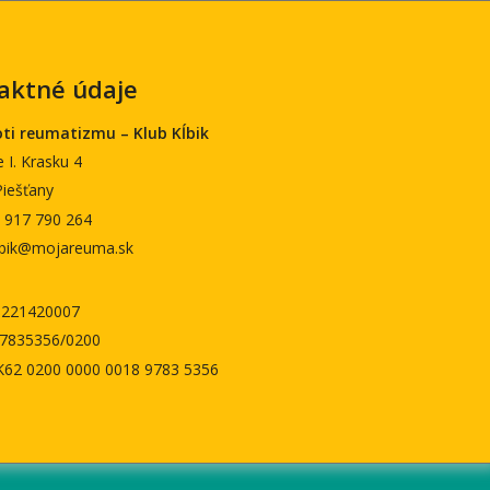
aktné údaje
oti reumatizmu – Klub Kĺbik
 I. Krasku 4
Piešťany
) 917 790 264
klbik@mojareuma.sk
8221420007
897835356/0200
K62 0200 0000 0018 9783 5356