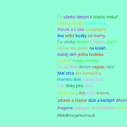
Čo
všetko deťom
k šťastiu treba?
Slnko a modrý
kúsok neba.
Piesok a v izbe
s hračkami
dva
veľké
bozky
od mamy
.
Čo všetko
deťom
k šťastiu
stačí?
Hrozienka sladké
na koláči
.
Každý deň
jedna hodinka
v naručí
svojho ocinka.
Čo sa dnes
deťom
najviac
ráta?
Mať otca
ako kamaráta
,
maminu dlaň
a popri tom
mať
lásky plný
dom…
Nech VÁM
,
deti
naše
krásne
,
zdravie a šťastie
slúži a každým
dňo
Prajeme
všetkým “KĹBIKÁROM”
krásn
klbik@mojareuma.sk