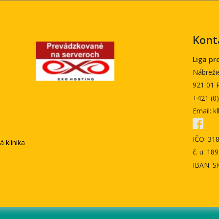
Kont
Liga pr
Nábrežie
921 01 
+421 (0
Email: 
IČO: 31
 klinika
č. u: 1
IBAN: S