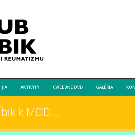
JIA
AKTIVITY
CVIČEBNÉ DVD
GALÉRIA
KO
ĺbik k MDD…