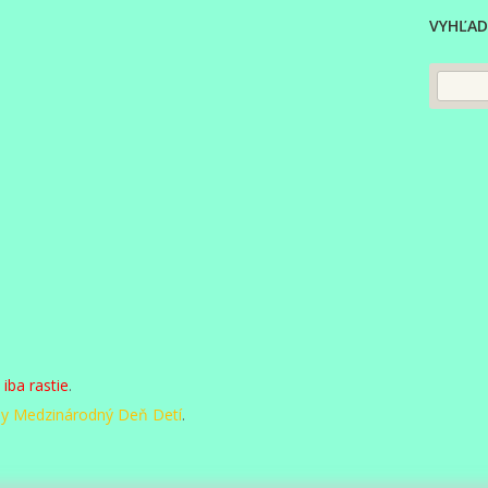
VYHĽAD
m
iba rastie
.
y Medzinárodný Deň Detí
.