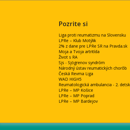
Pozrite si
Liga proti reumatizmu na Slovensku
LPRe – Klub Motýlik
2% z dane pre LPRe SR na Pravda.sk
Moja a Tvoja artritída
Život s RA
Sjs - Sjögrenov syndróm
Národný ústav reumatických chorôb
Česká Revma Liga
WAD HIGH5
Reumatologická ambulancia - 2. detská
LPRe – MP Košice
LPRe – MP Poprad
LPRe – MP Bardejov