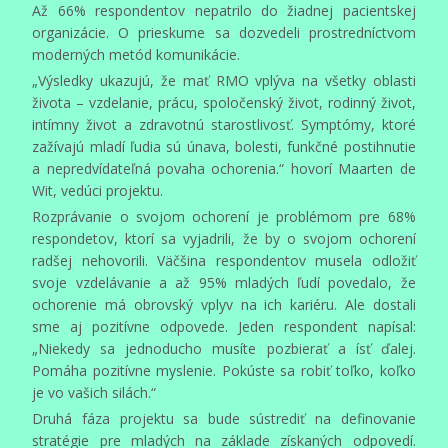
Až 66% respondentov nepatrilo do žiadnej pacientskej
organizácie. O prieskume sa dozvedeli prostredníctvom
moderných metód komunikácie.
„Výsledky ukazujú, že mať RMO vplýva na všetky oblasti
života – vzdelanie, prácu, spoločenský život, rodinný život,
intímny život a zdravotnú starostlivosť. Symptómy, ktoré
zažívajú mladí ľudia sú únava, bolesti, funkčné postihnutie
a nepredvídateľná povaha ochorenia.“ hovorí Maarten de
Wit, vedúci projektu.
Rozprávanie o svojom ochorení je problémom pre 68%
respondetov, ktorí sa vyjadrili, že by o svojom ochorení
radšej nehovorili. Väčšina respondentov musela odložiť
svoje vzdelávanie a až 95% mladých ľudí povedalo, že
ochorenie má obrovský vplyv na ich kariéru. Ale dostali
sme aj pozitívne odpovede. Jeden respondent napísal:
„Niekedy sa jednoducho musíte pozbierať a ísť ďalej.
Pomáha pozitívne myslenie. Pokúste sa robiť toľko, koľko
je vo vašich silách.“
Druhá fáza projektu sa bude sústrediť na definovanie
stratégie pre mladých na základe získaných odpovedí.