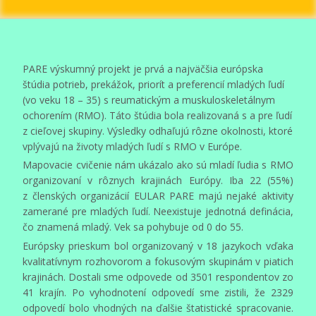
PARE výskumný projekt je prvá a najväčšia európska
štúdia potrieb, prekážok, priorít a preferencií mladých ľudí
(vo veku 18 – 35) s reumatickým a muskuloskeletálnym
ochorením (RMO). Táto štúdia bola realizovaná s a pre ľudí
z cieľovej skupiny. Výsledky odhaľujú rôzne okolnosti, ktoré
vplývajú na životy mladých ľudí s RMO v Európe.
Mapovacie cvičenie nám ukázalo ako sú mladí ľudia s RMO
organizovaní v rôznych krajinách Európy. Iba 22 (55%)
z členských organizácií EULAR PARE majú nejaké aktivity
zamerané pre mladých ľudí. Neexistuje jednotná definácia,
čo znamená mladý. Vek sa pohybuje od 0 do 55.
Európsky prieskum bol organizovaný v 18 jazykoch vďaka
kvalitatívnym rozhovorom a fokusovým skupinám v piatich
krajinách. Dostali sme odpovede od 3501 respondentov zo
41 krajín. Po vyhodnotení odpovedí sme zistili, že 2329
odpovedí bolo vhodných na ďalšie štatistické spracovanie.