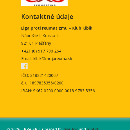
Kontaktné údaje
Liga proti reumatizmu – Klub Kĺbik
Nábrežie I. Krasku 4
921 01 Piešťany
+421 (0) 917 790 264
Email: klbik@mojareuma.sk
IČO: 318221420007
č. u: 1897835356/0200
IBAN: SK62 0200 0000 0018 9783 5356
© 2026 LPRe SR | Created by
fine fox
and
Pinf.sk