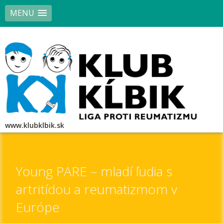
MENU
www.klubklbik.sk
Young PARE – mladí ľudia s
artritídou a reumatizmom v
Európe