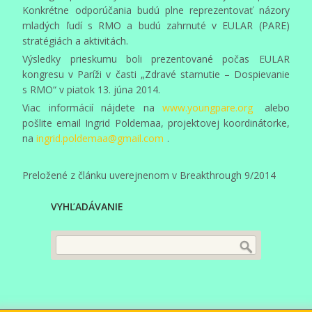
Konkrétne odporúčania budú plne reprezentovať názory
mladých ľudí s RMO a budú zahrnuté v EULAR (PARE)
stratégiách a aktivitách.
Výsledky prieskumu boli prezentované počas EULAR
kongresu v Paríži v časti „Zdravé starnutie – Dospievanie
s RMO“ v piatok 13. júna 2014.
Viac informácií nájdete na
www.youngpare.org
alebo
pošlite email Ingrid Poldemaa, projektovej koordinátorke,
na
ingrid.poldemaa@gmail.com
.
Preložené z článku uverejnenom v Breakthrough 9/2014
VYHĽADÁVANIE